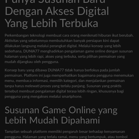
Dengan Akses Digital
Yang Lebih Terbuka
Perkembangan teknologi membuat cara orang menikmati hiburan ikut berubah.
Aktivitas yang sebelumnya membutuhkan banyak persiapan kini dapat
dilakukan langsung melalui perangkat digital. Melalui konsep yang lebih
sederhana, DUNIA77 menghadirkan pengalaman game online dengan susunan
halaman yang lebih rapi, akses yang terbuka, serta pilihan permainan yang
mudah dijangkau oleh pengguna.
Konsep baru yang dibawa DUNIA77 tidak hanya berfokus pada jumlah
permainan. Platform ini juga memperhatikan bagaimana pengguna menemukan
menu, membaca informasi, memilih kategori, dan menjalankan permainan
tanpa harus melewati proses yang terlalu panjang. Susunan yang praktis
tersebut membuat pengalaman digital terasa lebih ringan, khususnya bagi
pengguna yang mengakses melalui smartphone.
Susunan Game Online yang
Lebih Mudah Dipahami
Tampilan sebuah platform memiliki pengaruh besar terhadap kenyamanan
pengguna. Halaman yang terlalu ramai, menu yang bertumpuk, atau tombol