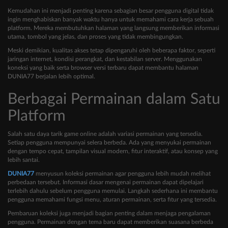
Kemudahan ini menjadi penting karena sebagian besar pengguna digital tidak
ingin menghabiskan banyak waktu hanya untuk memahami cara kerja sebuah
platform. Mereka membutuhkan halaman yang langsung memberikan informasi
utama, tombol yang jelas, dan proses yang tidak membingungkan.
Meski demikian, kualitas akses tetap dipengaruhi oleh beberapa faktor, seperti
jaringan internet, kondisi perangkat, dan kestabilan server. Menggunakan
koneksi yang baik serta browser versi terbaru dapat membantu halaman
DUNIA77 berjalan lebih optimal.
Berbagai Permainan dalam Satu
Platform
Salah satu daya tarik game online adalah variasi permainan yang tersedia.
Setiap pengguna mempunyai selera berbeda. Ada yang menyukai permainan
dengan tempo cepat, tampilan visual modern, fitur interaktif, atau konsep yang
lebih santai.
DUNIA77
menyusun koleksi permainan agar pengguna lebih mudah melihat
perbedaan tersebut. Informasi dasar mengenai permainan dapat dipelajari
terlebih dahulu sebelum pengguna memulai. Langkah sederhana ini membantu
pengguna memahami fungsi menu, aturan permainan, serta fitur yang tersedia.
Pembaruan koleksi juga menjadi bagian penting dalam menjaga pengalaman
pengguna. Permainan dengan tema baru dapat memberikan suasana berbeda