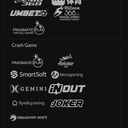
Crash Game