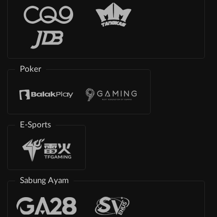
Poker
E-Sports
Sabung Ayam