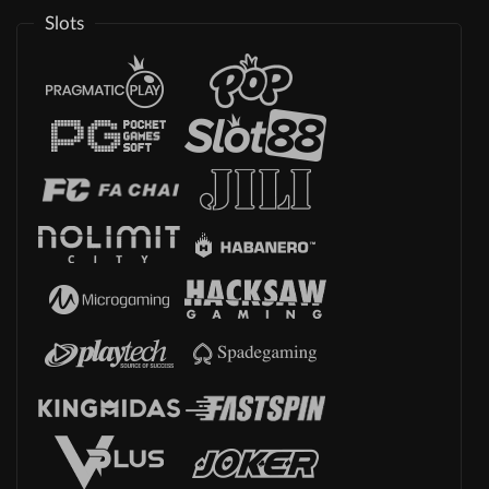
Slots