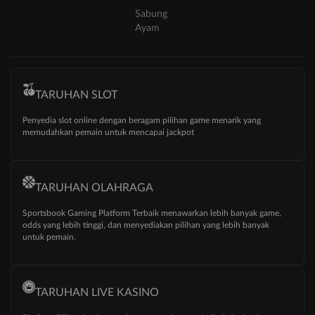
Sabung
Ayam
TARUHAN SLOT
Penyedia slot online dengan beragam pilihan game menarik yang
memudahkan pemain untuk mencapai jackpot
TARUHAN OLAHRAGA
Sportsbook Gaming Platform Terbaik menawarkan lebih banyak game,
odds yang lebih tinggi, dan menyediakan pilihan yang lebih banyak
untuk pemain.
TARUHAN LIVE KASINO