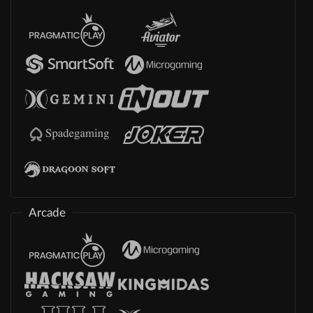
Arcade