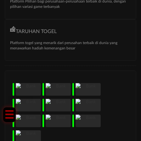
Platform Pilihan bagi perusahaan-perusahaan terbaik di dunia, dengan
pilihan variasi game terbanyak
TARUHAN TOGEL
Platform togel yang menarik dari perusahan terbaik di dunia yang
menawarkan hadiah kemenangan besar
Click Me!