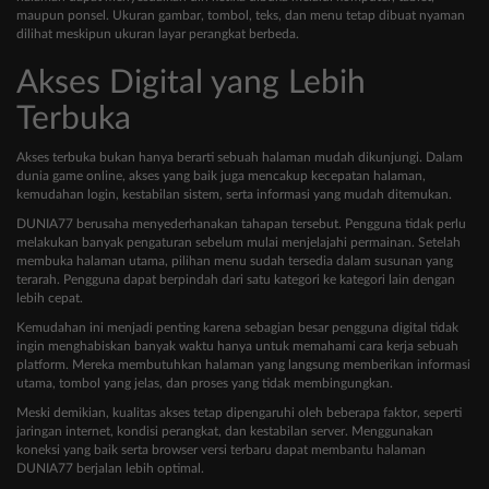
maupun ponsel. Ukuran gambar, tombol, teks, dan menu tetap dibuat nyaman
dilihat meskipun ukuran layar perangkat berbeda.
Akses Digital yang Lebih
Terbuka
Akses terbuka bukan hanya berarti sebuah halaman mudah dikunjungi. Dalam
dunia game online, akses yang baik juga mencakup kecepatan halaman,
kemudahan login, kestabilan sistem, serta informasi yang mudah ditemukan.
DUNIA77 berusaha menyederhanakan tahapan tersebut. Pengguna tidak perlu
melakukan banyak pengaturan sebelum mulai menjelajahi permainan. Setelah
membuka halaman utama, pilihan menu sudah tersedia dalam susunan yang
terarah. Pengguna dapat berpindah dari satu kategori ke kategori lain dengan
lebih cepat.
Kemudahan ini menjadi penting karena sebagian besar pengguna digital tidak
ingin menghabiskan banyak waktu hanya untuk memahami cara kerja sebuah
platform. Mereka membutuhkan halaman yang langsung memberikan informasi
utama, tombol yang jelas, dan proses yang tidak membingungkan.
Meski demikian, kualitas akses tetap dipengaruhi oleh beberapa faktor, seperti
jaringan internet, kondisi perangkat, dan kestabilan server. Menggunakan
koneksi yang baik serta browser versi terbaru dapat membantu halaman
DUNIA77 berjalan lebih optimal.