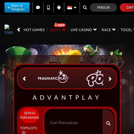
Main di
MASUK
DAF
Telegram
IDR
12,701,135,
HOT GAMES
SLOTS
LIVE CASINO
RACE
TOGEL
ADVANTPLAY
SEMUA
PERMAINAN
TOP
SLOTS
20