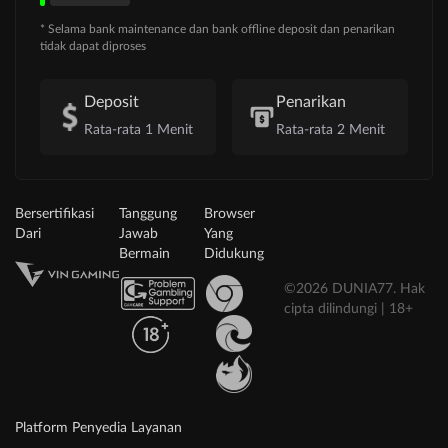
* Selama bank maintenance dan bank offline deposit dan penarikan
tidak dapat diproses
Deposit
Penarikan
Rata-rata 1 Menit
Rata-rata 2 Menit
Bersertifikasi
Tanggung
Browser
Dari
Jawab
Yang
Bermain
Didukung
©2026 DUNIA77. Hak
cipta dilindungi | 18+
Platform Penyedia Layanan