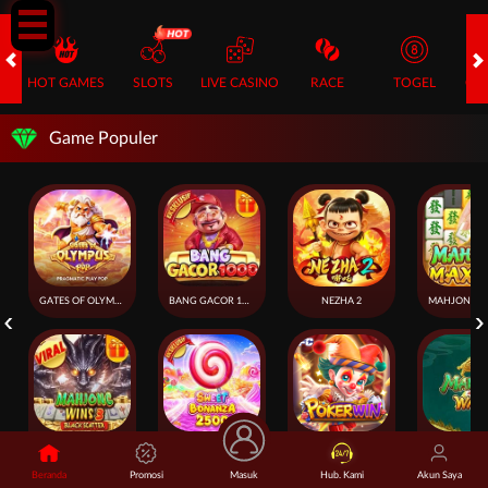
HOT GAMES
SLOTS
LIVE CASINO
RACE
TOGEL
OL
Game Populer
GATES OF OLYMPUS POP
BANG GACOR 1000
NEZHA 2
MAHJONG WINS 3 – BLACK SCATTER
SWEET BONANZA 2500
POKER WIN
Beranda
Promosi
Masuk
Hub. Kami
Akun Saya